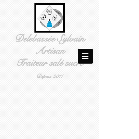
Delebassée Sylvain
Artisan
Traiteur salé sucré
Depuis 2011